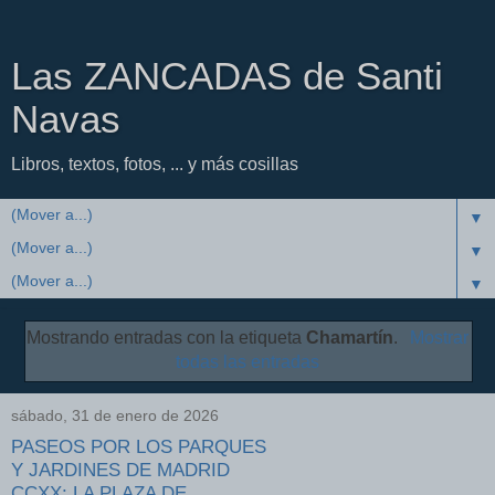
Las ZANCADAS de Santi
Navas
Libros, textos, fotos, ... y más cosillas
▼
▼
▼
Mostrando entradas con la etiqueta
Chamartín
.
Mostrar
todas las entradas
sábado, 31 de enero de 2026
PASEOS POR LOS PARQUES
Y JARDINES DE MADRID
CCXX: LA PLAZA DE