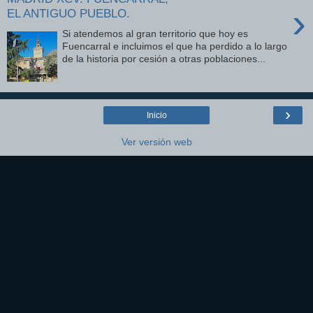
›
EL ANTIGUO PUEBLO.
Si atendemos al gran territorio que hoy es
Fuencarral e incluimos el que ha perdido a lo largo
de la historia por cesión a otras poblaciones...
›
Inicio
Ver versión web