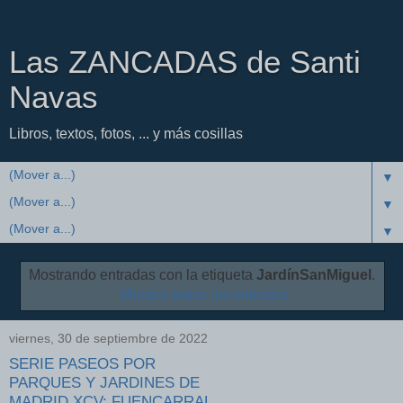
Las ZANCADAS de Santi
Navas
Libros, textos, fotos, ... y más cosillas
▼
▼
▼
Mostrando entradas con la etiqueta
JardínSanMiguel
.
Mostrar todas las entradas
viernes, 30 de septiembre de 2022
SERIE PASEOS POR
PARQUES Y JARDINES DE
MADRID XCV: FUENCARRAL,