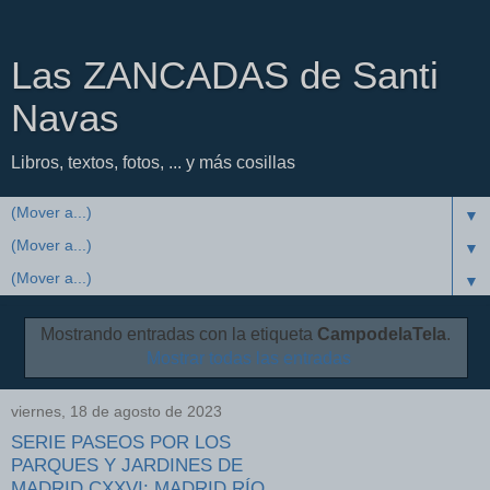
Las ZANCADAS de Santi
Navas
Libros, textos, fotos, ... y más cosillas
▼
▼
▼
Mostrando entradas con la etiqueta
CampodelaTela
.
Mostrar todas las entradas
viernes, 18 de agosto de 2023
SERIE PASEOS POR LOS
PARQUES Y JARDINES DE
MADRID CXXVI: MADRID RÍO