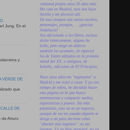
voluntad propia otros 26 años más.
Me casé en Madrid, tuve dos hijos
Sevilla y me divorcié allí.
De esos tiempos son varios escritos,
O.
personajes, paisajes, ... ¡gracias
rl Jung. En el
Andalucía!
Soy aficionado a los libros, incluso
dicho irónicamente, alguno he
leído, pero tengo un defecto:
N
también los acumulo, en especial
los de Teatro editados en la primera
elarreina y
mitad del XX, o antiguos, de
bolsillo, ediciones de El Principito,
...
Hace unos años me "regresaron" a
A VERDE DE
Madrid y me volví a casar. Y ya con
tiempo de sobra, he decidido hacer
lizado que
esta página en la que busco
entretenerme y compartir sueños,
experiencias y paseos. Sin más
 CALLE DE
pretensión, esto no es un negocio,
aunque de vez en cuando alguien se
 de Arturo
dirige a mi para decirme cómo
"obtener más ingresos": no me
interesa. Es un blog personal, no un