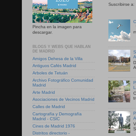
Suscribirse a:
C
Pincha en la imagen para
"
m
descargar.
BLOGS Y WEBS QUE HABLAN
DE MADRID
S
A
Amigos Dehesa de la Villa
D
Antiguos Cafés Madrid
A
Arboles de Tetuán
Archivo Fotográfico Comunidad
P
Madrid
L
Arte Madrid
C
t
Asociaciones de Vecinos Madrid
Calles de Madrid
P
Cartografía y Demografía
A
Madrid - CSIC
V
Cines de Madrid 1976
S
Distritos directorio -