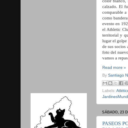
color blanco,
calzado. El f
comparable a 
como bandera e
evento en 192
el Athletic C
territorial y
lugar el golpe
de sus socios 
foto del nuev
vamos a repasa
Read more »
By
Santiago 
Labels:
Atléti
JardinesMund
SÁBADO, 23 D
PASEOS P