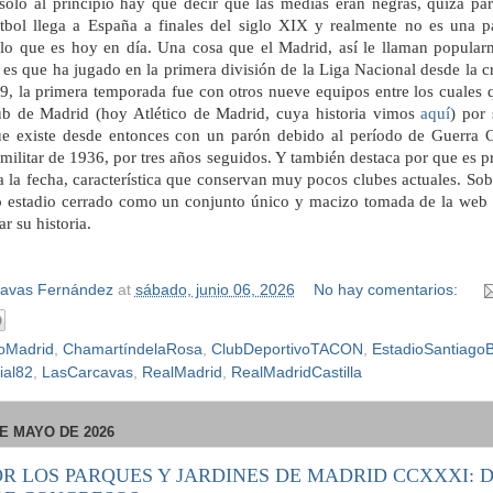
 sólo al principio hay que decir que las medias eran negras, quizá par
utbol llega a España a finales del siglo XIX y realmente no es una p
lo que es hoy en día. Una cosa que el Madrid, así le llaman popular
s que ha jugado en la primera división de la Liga Nacional desde la c
9, la primera temporada fue con otros nueve equipos entre los cuales q
lub de Madrid (hoy Atlético de Madrid, cuya historia vimos
aquí
) por
 que existe desde entonces con un parón debido al período de Guerra C
 militar de 1936, por tres años seguidos. Y también destaca por que es 
a la fecha, característica que conservan muy pocos clubes actuales. Sobr
o estadio cerrado como un conjunto único y macizo tomada de la web 
r su historia.
Navas Fernández
at
sábado, junio 06, 2026
No hay comentarios:
coMadrid
,
ChamartíndelaRosa
,
ClubDeportivoTACON
,
EstadioSantiago
ial82
,
LasCarcavas
,
RealMadrid
,
RealMadridCastilla
E MAYO DE 2026
OR LOS PARQUES Y JARDINES DE MADRID CCXXXI: D