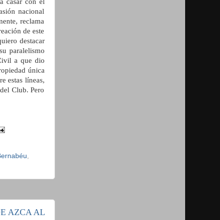
a casar con el
asión nacional
mente, reclama
reación de este
uiero destacar
 su paralelismo
ivil a que dio
propiedad única
e estas líneas,
del Club. Pero
Bernabéu
,
E AZCA AL