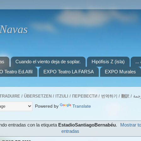
 Navas
as
Cuando el viento deja de soplar.
Hipófisis Z (isla)
..
 Teatro Ed.Alfil
EXPO Teatro LA FARSA
EXPO Murales
Powered by
Translate
do entradas con la etiqueta
EstadioSantiagoBernabéu
.
Mostrar t
entradas