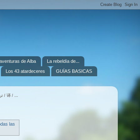
. aventuras de Alba
La rebeldía de...
Los 43 atardeceres
GUÍAS BASICAS
TRANSLATE / TRADUIRE / ÜBERSETZEN / ITZULI / ПЕРЕВЕСТИ / 번역하기 / 翻訳 / ترجمة / 译 / ...
odas las