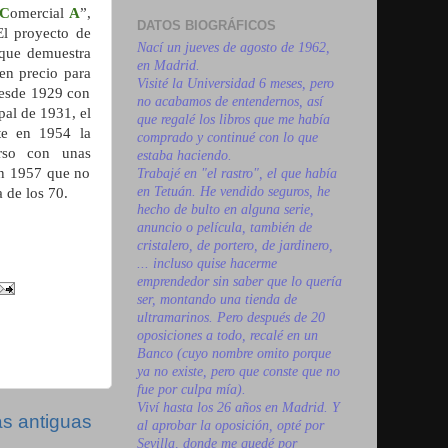
C
omercial
A
”,
DATOS BIOGRÁFICOS
El proyecto de
Nací un jueves de agosto de 1962,
 que demuestra
en Madrid.
en precio para
Visité la Universidad 6 meses, pero
 desde 1929 con
no acabamos de entendernos, así
pal de 1931, el
que regalé los libros que me había
te en 1954 la
comprado y continué con lo que
rso con unas
estaba haciendo.
en 1957 que no
Trabajé en "el rastro", el que había
en Tetuán. He vendido seguros, he
 de los 70.
hecho de bulto en alguna serie,
anuncio o película, también de
cristalero, de portero, de jardinero,
... incluso quise hacerme
emprendedor sin saber que lo quería
ser, montando una tienda de
ultramarinos. Pero después de 20
oposiciones a todo, recalé en un
Banco (cuyo nombre omito porque
ya no existe, pero que conste que no
fue por culpa mía).
Viví hasta los 26 años en Madrid. Y
s antiguas
al aprobar la oposición, opté por
Sevilla, donde me quedé por