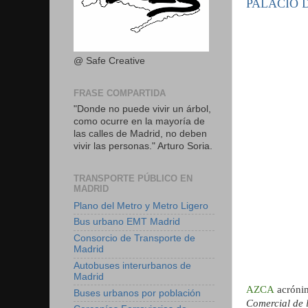
PALACIO 
@ Safe Creative
FRASE COMPARTIDA
"Donde no puede vivir un árbol,
como ocurre en la mayoría de
las calles de Madrid, no deben
vivir las personas." Arturo Soria.
TRANSPORTE PÚBLICO EN
MADRID
Plano del Metro y Metro Ligero
Bus urbano EMT Madrid
Consorcio de Transporte de
Madrid
Autobuses interurbanos de
Madrid
AZCA
acrónim
Buses urbanos por población
Comercial de 