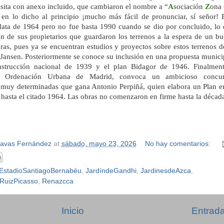
visita con anexo incluido, que cambiaron el nombre a “
A
sociación
Z
ona
en lo dicho al principio ¡mucho más fácil de pronunciar, sí señor!
data de 1964 pero no fue hasta 1990 cuando se dio por concluido, lo
ón de sus propietarios que guardaron los terrenos a la espera de un bu
bras, pues ya se encuentran estudios y proyectos sobre estos terrenos
Jansen. Posteriormente se conoce su inclusión en una propuesta munici
nstrucción nacional de 1939 y el plan Bidagor de 1946. Finalmen
e Ordenación Urbana de Madrid, convoca un ambicioso concu
as muy determinadas que gana Antonio Perpiñá, quien elabora un Plan 
hasta el citado 1964. Las obras no comenzaron en firme hasta la década
Navas Fernández
at
sábado, mayo 23, 2026
No hay comentarios:
EstadioSantiagoBernabéu
,
JardíndeGandhi
,
JardinesdeAzca
,
RuizPicasso
,
Renazcca
Inicio
Entrada