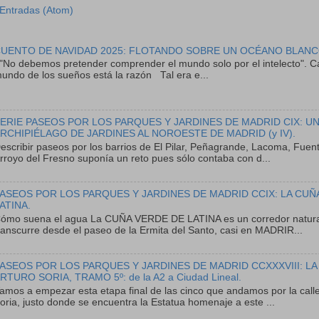
Entradas (Atom)
UENTO DE NAVIDAD 2025: FLOTANDO SOBRE UN OCÉANO BLANC
No debemos pretender comprender el mundo solo por el intelecto". Ca
undo de los sueños está la razón Tal era e...
ERIE PASEOS POR LOS PARQUES Y JARDINES DE MADRID CIX: U
RCHIPIÉLAGO DE JARDINES AL NOROESTE DE MADRID (y IV).
escribir paseos por los barrios de El Pilar, Peñagrande, Lacoma, Fuent
rroyo del Fresno suponía un reto pues sólo contaba con d...
ASEOS POR LOS PARQUES Y JARDINES DE MADRID CCIX: LA CUÑ
ATINA.
ómo suena el agua La CUÑA VERDE DE LATINA es un corredor natura
ranscurre desde el paseo de la Ermita del Santo, casi en MADRIR...
ASEOS POR LOS PARQUES Y JARDINES DE MADRID CCXXXVIII: LA
RTURO SORIA, TRAMO 5º: de la A2 a Ciudad Lineal.
amos a empezar esta etapa final de las cinco que andamos por la calle
oria, justo donde se encuentra la Estatua homenaje a este ...