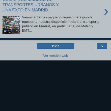
TRANSPORTES URBANOS Y
›
UNA EXPO EN MADRID.
Vamos a dar un pequeño repaso de algunos
museos a nuestra disposición sobre el transporte
público en Madrid, en particular el de Metro y
EMT...
›
Inicio
Ver versión web