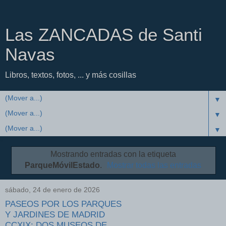
Las ZANCADAS de Santi
Navas
Libros, textos, fotos, ... y más cosillas
▼
▼
▼
Mostrando entradas con la etiqueta
ParqueMóvilEstado
.
Mostrar todas las entradas
sábado, 24 de enero de 2026
PASEOS POR LOS PARQUES
Y JARDINES DE MADRID
CCXIX: DOS MUSEOS DE