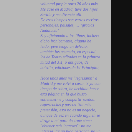
voluntad propia otros 26 años más.
Me casé en Madrid, tuve dos hijos
Sevilla y me divorcié allí.
De esos tiempos son varios escritos,
personajes, paisajes, ... ¡gracias
Andalucía!
Soy aficionado a los libros, incluso
dicho irónicamente, alguno he
leído, pero tengo un defecto:
también los acumulo, en especial
los de Teatro editados en la primera
mitad del XX, o antiguos, de
bolsillo, ediciones de El Principito,
...
Hace unos años me "regresaron" a
Madrid y me volví a casar. Y ya con
tiempo de sobra, he decidido hacer
esta página en la que busco
entretenerme y compartir sueños,
experiencias y paseos. Sin más
pretensión, esto no es un negocio,
aunque de vez en cuando alguien se
dirige a mi para decirme cómo
"obtener más ingresos": no me
interesa. Es un blog personal, no un