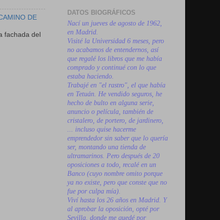
DATOS BIOGRÁFICOS
 CAMINO DE
Nací un jueves de agosto de 1962,
en Madrid.
a fachada del
Visité la Universidad 6 meses, pero
no acabamos de entendernos, así
que regalé los libros que me había
comprado y continué con lo que
estaba haciendo.
Trabajé en "el rastro", el que había
en Tetuán. He vendido seguros, he
hecho de bulto en alguna serie,
anuncio o película, también de
cristalero, de portero, de jardinero,
... incluso quise hacerme
emprendedor sin saber que lo quería
ser, montando una tienda de
ultramarinos. Pero después de 20
oposiciones a todo, recalé en un
Banco (cuyo nombre omito porque
ya no existe, pero que conste que no
fue por culpa mía).
Viví hasta los 26 años en Madrid. Y
al aprobar la oposición, opté por
Sevilla, donde me quedé por