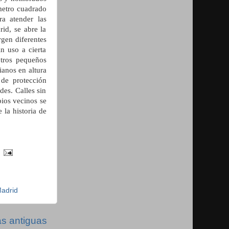
metro cuadrado
a atender las
id, se abre la
rgen diferentes
n uso a cierta
otros pequeños
ianos en altura
 de protección
des. Calles sin
pios vecinos se
 la historia de
adrid
s antiguas