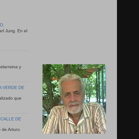
O.
rl Jung. En el
N
elarreina y
A VERDE DE
lizado que
 CALLE DE
 de Arturo