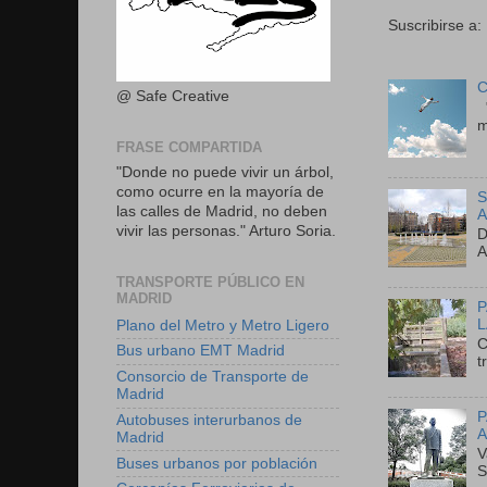
Suscribirse a:
C
@ Safe Creative
"
m
FRASE COMPARTIDA
"Donde no puede vivir un árbol,
como ocurre en la mayoría de
S
las calles de Madrid, no deben
A
vivir las personas." Arturo Soria.
D
A
TRANSPORTE PÚBLICO EN
MADRID
P
L
Plano del Metro y Metro Ligero
C
Bus urbano EMT Madrid
t
Consorcio de Transporte de
Madrid
P
Autobuses interurbanos de
A
Madrid
V
Buses urbanos por población
S