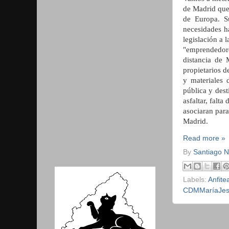
de Madrid que
de Europa. S
necesidades h
legislación a 
"emprendedore
distancia de 
propietarios d
y materiales 
pública y dest
asfaltar, falt
asociaran para
Madrid.
Read more »
By
Santiago 
Labels:
Anfit
CDMMaríaJes