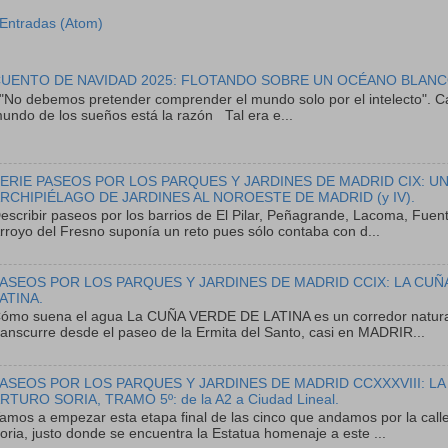
Entradas (Atom)
UENTO DE NAVIDAD 2025: FLOTANDO SOBRE UN OCÉANO BLANC
No debemos pretender comprender el mundo solo por el intelecto". Ca
undo de los sueños está la razón Tal era e...
ERIE PASEOS POR LOS PARQUES Y JARDINES DE MADRID CIX: U
RCHIPIÉLAGO DE JARDINES AL NOROESTE DE MADRID (y IV).
escribir paseos por los barrios de El Pilar, Peñagrande, Lacoma, Fuent
rroyo del Fresno suponía un reto pues sólo contaba con d...
ASEOS POR LOS PARQUES Y JARDINES DE MADRID CCIX: LA CUÑ
ATINA.
ómo suena el agua La CUÑA VERDE DE LATINA es un corredor natura
ranscurre desde el paseo de la Ermita del Santo, casi en MADRIR...
ASEOS POR LOS PARQUES Y JARDINES DE MADRID CCXXXVIII: LA
RTURO SORIA, TRAMO 5º: de la A2 a Ciudad Lineal.
amos a empezar esta etapa final de las cinco que andamos por la calle
oria, justo donde se encuentra la Estatua homenaje a este ...