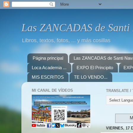
Las ZANCADAS de Santi
Libros, textos, fotos, ... y más cosillas
Página principal
Las ZANCADAS de Santi Nav
Loca Academia ...
EXPO El Principito
EXPO
MIS ESCRITOS
TE LO VENDO...
MI CANAL DE VÍDEOS
M
VIERNES, 17 