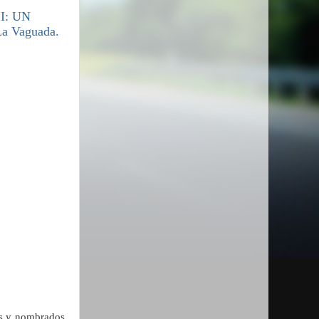
I: UN
 Vaguada.
os y nombrados