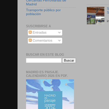
Cercanías Ferroviarias de
Madrid
S
Transporte público por
S
población
E
i
SUSCRIBIRSE A
Entradas
Comentarios
BUSCAR EN ESTE BLOG
MADRID ES PAISAJE.
CALENDARIO 2026 EN PDF.