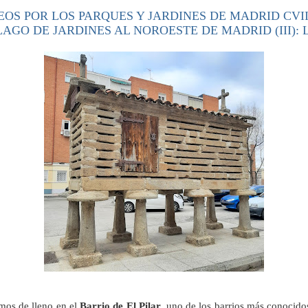
EOS POR LOS PARQUES Y JARDINES DE MADRID CVII
AGO DE JARDINES AL NOROESTE DE MADRID (III): La
os de lleno en el
Barrio de El Pilar
, uno de los barrios más conocid