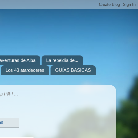
. aventuras de Alba
La rebeldía de...
Los 43 atardeceres
GUÍAS BASICAS
TRANSLATE / TRADUIRE / ÜBERSETZEN / ITZULI / ПЕРЕВЕСТИ / 번역하기 / 翻訳 / ترجمة / 译 / ...
as