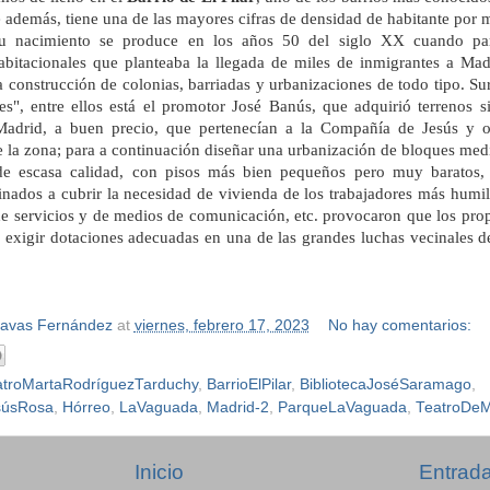
 además, tiene una de las mayores cifras de densidad de habitante por 
u nacimiento se produce en los años 50 del siglo XX cuando par
abitacionales que planteaba la llegada de miles de inmigrantes a Madr
la construcción de colonias, barriadas y urbanizaciones de todo tipo. Su
s", entre ellos está el promotor José Banús, que adquirió terrenos si
Madrid, a buen precio, que pertenecían a la Compañía de Jesús y 
e la zona; para a continuación diseñar una urbanización de bloques med
de escasa calidad, con pisos más bien pequeños pero muy baratos,
inados a cubrir la necesidad de vivienda de los trabajadores más humil
a de servicios y de medios de comunicación, etc. provocaron que los pro
 exigir dotaciones adecuadas en una de las grandes luchas vecinales de
Navas Fernández
at
viernes, febrero 17, 2023
No hay comentarios:
eatroMartaRodríguezTarduchy
,
BarrioElPilar
,
BibliotecaJoséSaramago
,
úsRosa
,
Hórreo
,
LaVaguada
,
Madrid-2
,
ParqueLaVaguada
,
TeatroDeM
Inicio
Entrada