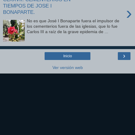
TIEMPOS DE JOSE I
›
BONAPARTE.
No es que José I Bonaparte fuera el impulsor de
los cementerios fuera de las iglesias, que lo fue
Carlos III a raíz de la grave epidemia de ...
›
Inicio
Ver versión web