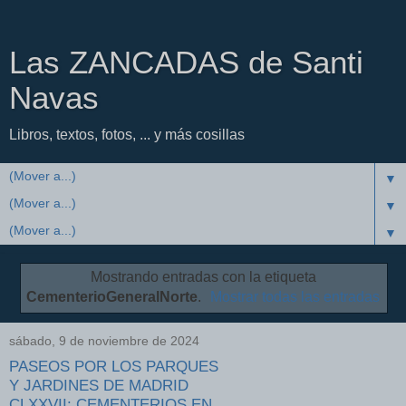
Las ZANCADAS de Santi
Navas
Libros, textos, fotos, ... y más cosillas
▼
▼
▼
Mostrando entradas con la etiqueta
CementerioGeneralNorte
.
Mostrar todas las entradas
sábado, 9 de noviembre de 2024
PASEOS POR LOS PARQUES
Y JARDINES DE MADRID
CLXXVII: CEMENTERIOS EN