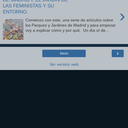
LAS FEMINISTAS Y SU
›
ENTORNO.
Comienzo con este, una serie de artículos sobre
los Parques y Jardines de Madrid y para empezar
voy a explicar cómo y por qué. Un día oí de...
›
Inicio
Ver versión web