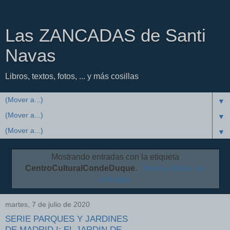
Las ZANCADAS de Santi
Navas
Libros, textos, fotos, ... y más cosillas
▼
▼
▼
Mostrando entradas con la etiqueta
CentroCulturalCondeDuque
.
Mostrar todas las
entradas
martes, 7 de julio de 2020
SERIE PARQUES Y JARDINES
DE MADRID I: EL JARDIN DE