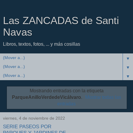
Las ZANCADAS de Santi
Navas
Libros, textos, fotos, ... y más cosillas
▼
▼
▼
Mostrando entradas con la etiqueta
ParqueAnilloVerdedeVicálvaro
.
Mostrar todas las
entradas
viernes, 4 de noviembre de 2022
SERIE PASEOS POR
PARQUES Y JARDINES DE