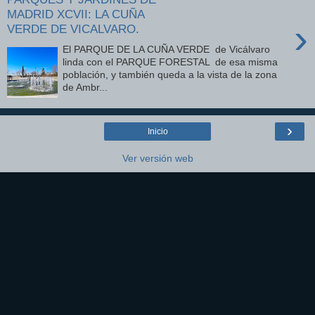
MADRID XCVII: LA CUÑA
›
VERDE DE VICALVARO.
El PARQUE DE LA CUÑA VERDE de Vicálvaro
linda con el PARQUE FORESTAL de esa misma
población, y también queda a la vista de la zona
de Ambr...
›
Inicio
Ver versión web