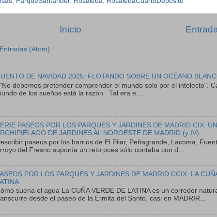
osas
,
ParqueSantander
,
Rosaleda
,
RosaledaCuartoDepósito
Inicio
Entrada
Entradas (Atom)
UENTO DE NAVIDAD 2025: FLOTANDO SOBRE UN OCÉANO BLANC
No debemos pretender comprender el mundo solo por el intelecto". Ca
undo de los sueños está la razón Tal era e...
ERIE PASEOS POR LOS PARQUES Y JARDINES DE MADRID CIX: U
RCHIPIÉLAGO DE JARDINES AL NOROESTE DE MADRID (y IV).
escribir paseos por los barrios de El Pilar, Peñagrande, Lacoma, Fuent
rroyo del Fresno suponía un reto pues sólo contaba con d...
ASEOS POR LOS PARQUES Y JARDINES DE MADRID CCIX: LA CUÑ
ATINA.
ómo suena el agua La CUÑA VERDE DE LATINA es un corredor natura
ranscurre desde el paseo de la Ermita del Santo, casi en MADRIR...