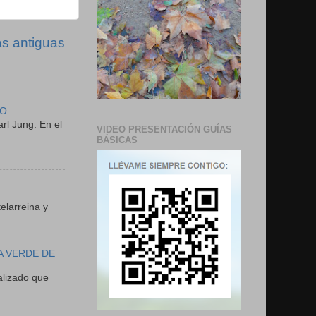
s antiguas
O.
rl Jung. En el
VIDEO PRESENTACIÓN GUÍAS
BÁSICAS
N
elarreina y
A VERDE DE
lizado que