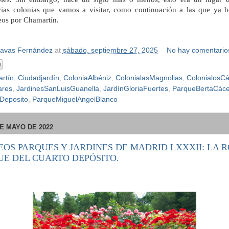
rias colonias que vamos a visitar, como continuación a las que ya 
eos por Chamartín.
Navas Fernández
at
sábado, septiembre 27, 2025
No hay comentario
rtín
,
Ciudadjardín
,
ColoniaAlbéniz
,
ColonialasMagnolias
,
ColonialosC
ares
,
JardinesSanLuisGuanella
,
JardínGloriaFuertes
,
ParqueBertaCáce
Deposito
,
ParqueMiguelAngelBlanco
E MAYO DE 2022
SEOS PARQUES Y JARDINES DE MADRID LXXXII: LA 
UE DEL CUARTO DEPÓSITO.