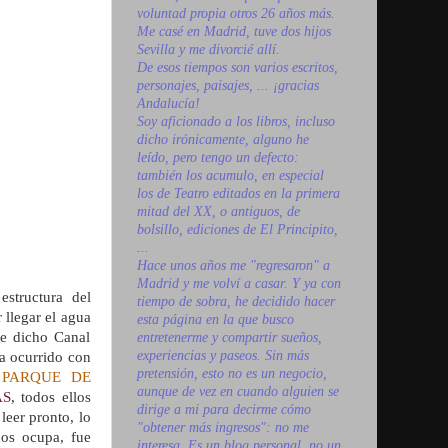
voluntad propia otros 26 años más.
Me casé en Madrid, tuve dos hijos
Sevilla y me divorcié allí.
De esos tiempos son varios escritos,
personajes, paisajes, ... ¡gracias
Andalucía!
Soy aficionado a los libros, incluso
dicho irónicamente, alguno he
leído, pero tengo un defecto:
también los acumulo, en especial
los de Teatro editados en la primera
mitad del XX, o antiguos, de
bolsillo, ediciones de El Principito,
...
Hace unos años me "regresaron" a
Madrid y me volví a casar. Y ya con
structura del
tiempo de sobra, he decidido hacer
 llegar el agua
esta página en la que busco
ue dicho Canal
entretenerme y compartir sueños,
experiencias y paseos. Sin más
ha ocurrido con
pretensión, esto no es un negocio,
l
PARQUE DE
aunque de vez en cuando alguien se
AS
, todos ellos
dirige a mi para decirme cómo
 leer pronto
, lo
"obtener más ingresos": no me
os ocupa, fue
interesa. Es un blog personal, no un