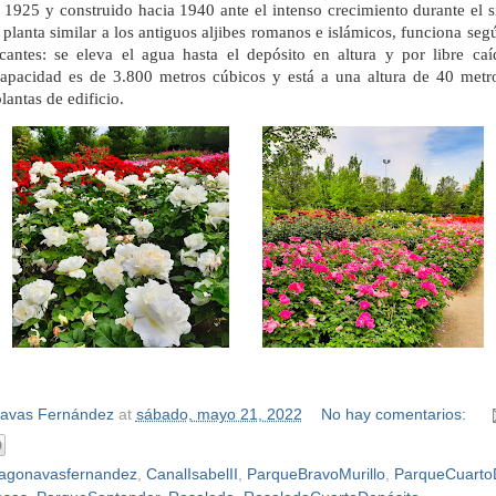
 1925 y construido hacia 1940 ante el intenso crecimiento durante el s
 planta similar a los antiguos aljibes romanos e islámicos, funciona segú
antes: se eleva el agua hasta el depósito en altura y por libre caí
capacidad es de 3.800 metros cúbicos y está a una altura de 40 metro
antas de edificio.
Navas Fernández
at
sábado, mayo 21, 2022
No hay comentarios:
iagonavasfernandez
,
CanalIsabelII
,
ParqueBravoMurillo
,
ParqueCuarto