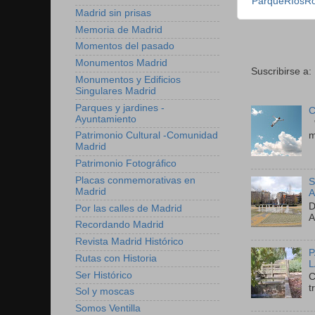
ParqueRíosR
Madrid sin prisas
Memoria de Madrid
Momentos del pasado
Monumentos Madrid
Suscribirse a:
Monumentos y Edificios
Singulares Madrid
Parques y jardines -
C
Ayuntamiento
"
m
Patrimonio Cultural -Comunidad
Madrid
Patrimonio Fotográfico
Placas conmemorativas en
S
Madrid
A
D
Por las calles de Madrid
A
Recordando Madrid
Revista Madrid Histórico
P
Rutas con Historia
L
Ser Histórico
C
t
Sol y moscas
Somos Ventilla