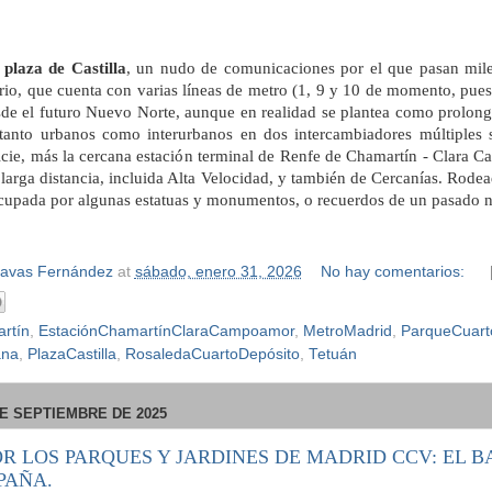
a
plaza de Castilla
, un nudo de comunicaciones por el que pasan mil
rio, que cuenta con varias líneas de metro (1, 9 y 10 de momento, pue
de el futuro Nuevo Norte, aunque en realidad se plantea como prolonga
tanto urbanos como interurbanos en dos intercambiadores múltiples 
ficie, más la cercana estación terminal de Renfe de Chamartín - Clara 
 larga distancia, incluida Alta Velocidad, y también de Cercanías. Rodea
ocupada por algunas estatuas y monumentos, o recuerdos de un pasado 
Navas Fernández
at
sábado, enero 31, 2026
No hay comentarios:
rtín
,
EstaciónChamartínClaraCampoamor
,
MetroMadrid
,
ParqueCuart
ana
,
PlazaCastilla
,
RosaledaCuartoDepósito
,
Tetuán
E SEPTIEMBRE DE 2025
OR LOS PARQUES Y JARDINES DE MADRID CCV: EL B
PAÑA.