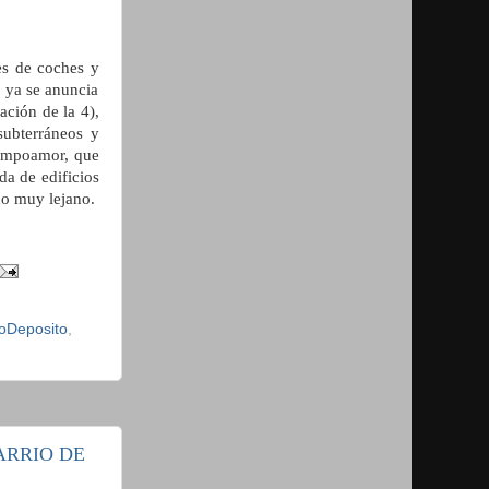
es de coches y
s ya se anuncia
ción de la 4),
subterráneos y
Campoamor, que
da de edificios
no muy lejano.
oDeposito
,
ARRIO DE