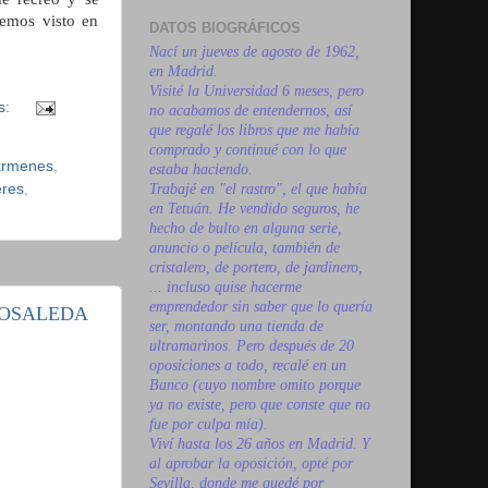
hemos visto en
DATOS BIOGRÁFICOS
Nací un jueves de agosto de 1962,
en Madrid.
Visité la Universidad 6 meses, pero
s:
no acabamos de entendernos, así
que regalé los libros que me había
comprado y continué con lo que
ármenes
,
estaba haciendo.
res
,
Trabajé en "el rastro", el que había
en Tetuán. He vendido seguros, he
hecho de bulto en alguna serie,
anuncio o película, también de
cristalero, de portero, de jardinero,
... incluso quise hacerme
emprendedor sin saber que lo quería
ROSALEDA
ser, montando una tienda de
ultramarinos. Pero después de 20
oposiciones a todo, recalé en un
Banco (cuyo nombre omito porque
ya no existe, pero que conste que no
fue por culpa mía).
Viví hasta los 26 años en Madrid. Y
al aprobar la oposición, opté por
Sevilla, donde me quedé por