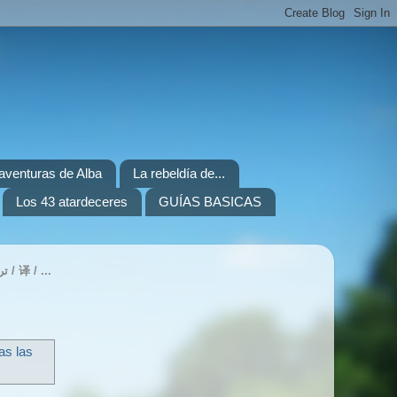
. aventuras de Alba
La rebeldía de...
Los 43 atardeceres
GUÍAS BASICAS
TRANSLATE / TRADUIRE / ÜBERSETZEN / ITZULI / ПЕРЕВЕСТИ / 번역하기 / 翻訳 / ترجمة / 译 / ...
as las