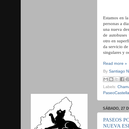
Estamos en l
personas a dia
una nueva des
de autobuses 
otro en super
da servicio de
singulares y 
Read more »
By
Santiago 
Labels:
Chama
PaseoCastell
SÁBADO, 27 D
PASEOS P
NUEVA ES