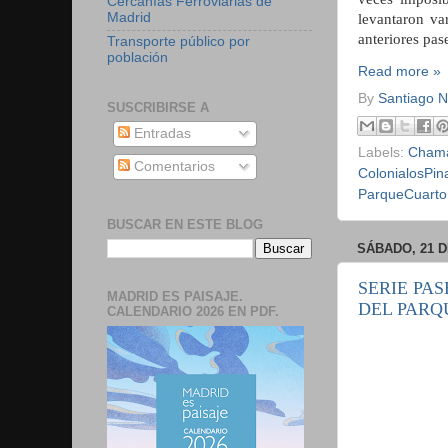
Cercanías Ferroviarias de
Madrid
levantaron va
anteriores pas
Transporte público por
población
Read more »
By
Santiago 
SUSCRIBIRSE A
Entradas
Labels:
Chama
Comentarios
ColonialosPin
ParqueCuarto
BUSCAR EN ESTE BLOG
SÁBADO, 21 D
SERIE PA
MADRID ES PAISAJE.
DEL PARQ
CALENDARIO 2026 EN PDF.