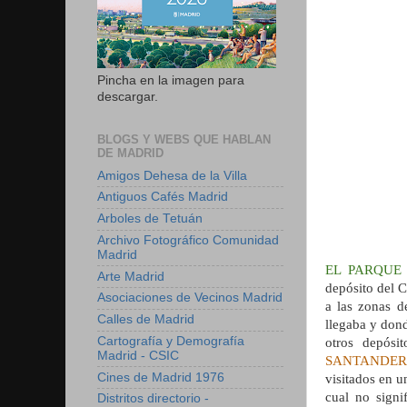
Pincha en la imagen para
descargar.
BLOGS Y WEBS QUE HABLAN
DE MADRID
Amigos Dehesa de la Villa
Antiguos Cafés Madrid
Arboles de Tetuán
Archivo Fotográfico Comunidad
Madrid
EL PARQUE
Arte Madrid
depósito del C
Asociaciones de Vecinos Madrid
a las zonas d
Calles de Madrid
llegaba y dond
Cartografía y Demografía
otros depósi
Madrid - CSIC
SANTANDER
Cines de Madrid 1976
visitados en u
cual no signi
Distritos directorio -