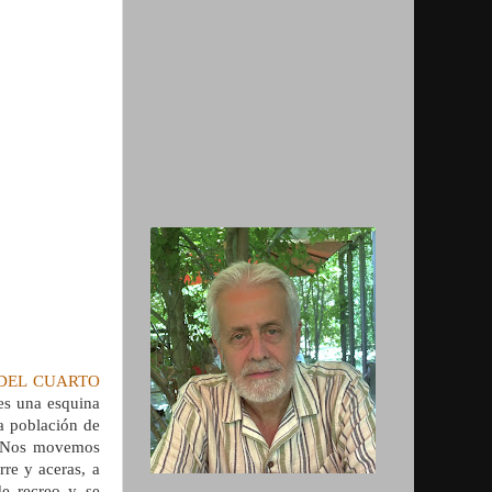
DEL CUARTO
 es una esquina
a población de
s. Nos movemos
rre y aceras, a
e recreo y se