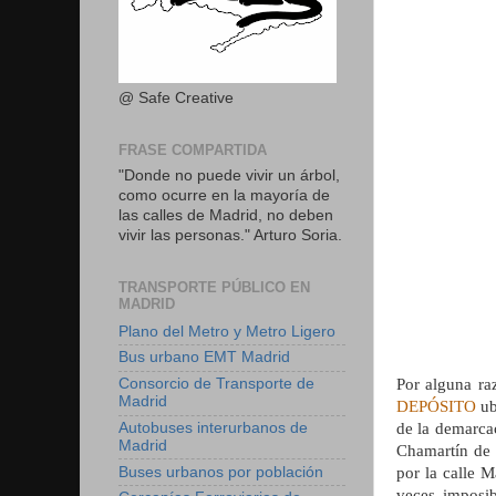
@ Safe Creative
FRASE COMPARTIDA
"Donde no puede vivir un árbol,
como ocurre en la mayoría de
las calles de Madrid, no deben
vivir las personas." Arturo Soria.
TRANSPORTE PÚBLICO EN
MADRID
Plano del Metro y Metro Ligero
Bus urbano EMT Madrid
Por alguna raz
Consorcio de Transporte de
Madrid
DEPÓSITO
ub
de la demarca
Autobuses interurbanos de
Madrid
Chamartín de 
por la calle M
Buses urbanos por población
veces imposi