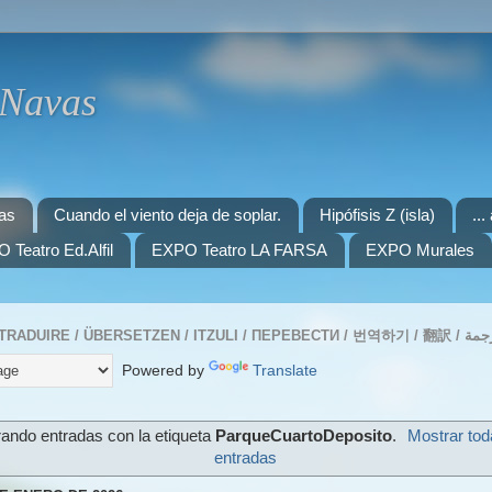
 Navas
as
Cuando el viento deja de soplar.
Hipófisis Z (isla)
..
 Teatro Ed.Alfil
EXPO Teatro LA FARSA
EXPO Murales
Powered by
Translate
ando entradas con la etiqueta
ParqueCuartoDeposito
.
Mostrar tod
entradas