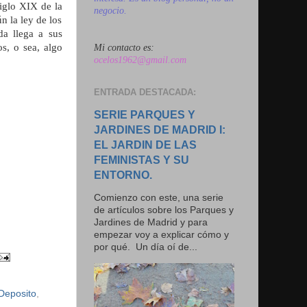
iglo XIX de la
negocio.
n la ley de los
da llega a sus
s, o sea, algo
Mi contacto es:
ocelos1962@gmail.com
ENTRADA DESTACADA:
SERIE PARQUES Y
JARDINES DE MADRID I:
EL JARDIN DE LAS
FEMINISTAS Y SU
ENTORNO.
Comienzo con este, una serie
de artículos sobre los Parques y
Jardines de Madrid y para
empezar voy a explicar cómo y
por qué. Un día oí de...
Deposito
,