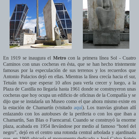
En 1919 se inaugura el
Metro
con la primera línea Sol - Cuatro
Caminos con unas cocheras en ésta, que se han hecho tristemente
famosas por la especulación de sus terrenos y los recuerdos que
Antonio Palacios dejó en ellas. Mientras la línea crecía hacia el sur,
Tetuán tuvo que esperar 10 años para verla crecer y luego, a la
Plaza de Castilla no llegaría hasta 1961 donde se construyeron unas
cocheras que hoy ocupa un edificio de oficinas de la Compañía y se
dijo que se instalaría un Museo como el que ahora mismo existe en
la estación de Chamartín (visitado
aquí
). Los tranvías giraban allí
enlazando con los autobuses de la periferia o con los que iban a
Chamartín, San Blas o Fuencarral. Cuando se construyó la enorme
plaza, acabada en 1954 llevándose por medio al famoso “hotel del
negro”, dejó en el centro una rotonda central arbolada y ajardinada
que, en 1960 ubicaría el monumento dedicado a José Calvo Sotelo