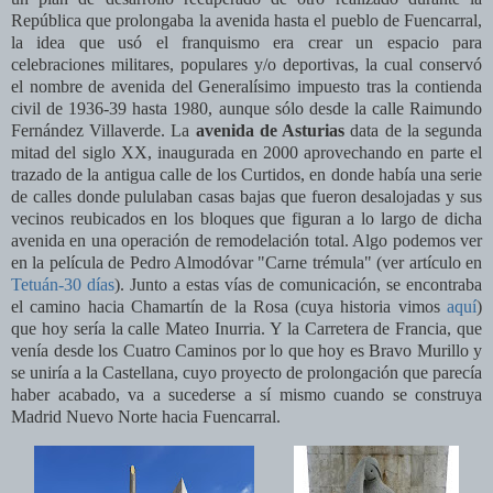
República que prolongaba la avenida hasta el pueblo de Fuencarral,
la idea que usó el franquismo era crear un espacio para
celebraciones militares, populares y/o deportivas, la cual conservó
el nombre de avenida del Generalísimo impuesto tras la contienda
civil de 1936-39 hasta 1980, aunque sólo desde la calle Raimundo
Fernández Villaverde. La
avenida de Asturias
data de la segunda
mitad del siglo XX, inaugurada en 2000 aprovechando en parte el
trazado de la antigua calle de los Curtidos, en donde había una serie
de calles donde pululaban casas bajas que fueron desalojadas y sus
vecinos reubicados en los bloques que figuran a lo largo de dicha
avenida en una operación de remodelación total. Algo podemos ver
en la película de Pedro Almodóvar "Carne trémula" (ver artículo en
Tetuán-30 días
). Junto a estas vías de comunicación, se encontraba
el camino hacia Chamartín de la Rosa (cuya historia vimos
aquí
)
que hoy sería la calle Mateo Inurria. Y la Carretera de Francia, que
venía desde los Cuatro Caminos por lo que hoy es Bravo Murillo y
se uniría a la Castellana, cuyo proyecto de prolongación que parecía
haber acabado, va a sucederse a sí mismo cuando se construya
Madrid Nuevo Norte hacia Fuencarral.