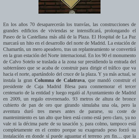
En los años 70 desaparecerán los tranvías, las construcciones de
grandes edificios de viviendas se intensificará, prolongando el
Paseo de la Castellana más allá de la Plaza. El Hospital de La Paz
marcará un hito en el desarrollo del norte de Madrid. La estación de
Chamartín, un mero apeadero, tras un replanteamiento se convertirá
en la gran estación del Norte internacional. En los 90 el monumento
de Calvo Sotelo se traslada a la zona sur presidiendo la entrada del
subterráneo que se acaba de construir para dirigir el tráfico que va
hacia el norte, apartándolo del cruce de la plaza. Y ya más actual, se
instala la gran
Columna de Calatrava
, que mandó construir el
presidente de Caja Madrid Blesa para conmemorar el tercer
centenario de la entidad y luego regaló al Ayuntamiento de Madrid
en 2009, un regalo envenenado. 93 metros de altura de bronce
cubierto de pan de oro que girando simulaba una ola, pero la
aventura duró tres meses antes de pararse, su coste de
mantenimiento es tan alto que bien está como está pero claro, ya no
vale ni la décima parte de su tasación y, para colmo, tampoco está
completamente en el centro porque su exagerado peso forzó su
instalación en donde sí puede aguantar el terreno ¡en fin… que l
a