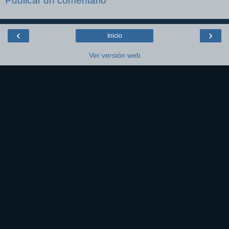
Publicar un comentario
‹
›
Inicio
Ver versión web