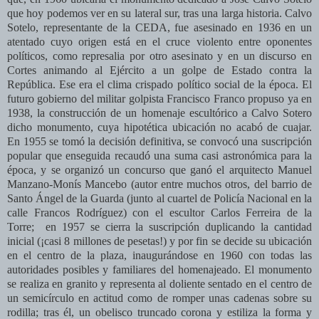
que hoy podemos ver en su lateral sur, tras una larga historia. Calvo
Sotelo, representante de la CEDA, fue asesinado en 1936 en un
atentado cuyo origen está en el cruce violento entre oponentes
políticos, como represalia por otro asesinato y en un discurso en
Cortes animando al Ejército a un golpe de Estado contra la
República. Ese era el clima crispado político social de la época. El
futuro gobierno del militar golpista Francisco Franco propuso ya en
1938, la construcción de un homenaje escultórico a Calvo Sotero
dicho monumento, cuya hipotética ubicación no acabó de cuajar.
En 1955 se tomó la decisión definitiva, se convocó una suscripción
popular que enseguida recaudó una suma casi astronómica para la
época, y se organizó un concurso que ganó el arquitecto Manuel
Manzano-Monís Mancebo (autor entre muchos otros, del barrio de
Santo Ángel de la Guarda (junto al cuartel de Policía Nacional en la
calle Francos Rodríguez) con el escultor Carlos Ferreira de la
Torre; en 1957 se cierra la suscripción duplicando la cantidad
inicial (¡casi 8 millones de pesetas!) y por fin se decide su ubicación
en el centro de la plaza, inaugurándose en 1960 con todas las
autoridades posibles y familiares del homenajeado. El monumento
se realiza en granito y representa al doliente sentado en el centro de
un semicírculo en actitud como de romper unas cadenas sobre su
rodilla; tras él, un obelisco truncado corona y estiliza la forma y