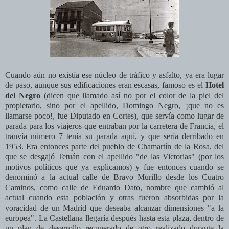
Cuando aún no existía ese núcleo de tráfico y asfalto, ya era lugar
de paso, aunque sus edificaciones eran escasas, famoso es el
Hotel
del Negro
(dicen que llamado así no por el color de la piel del
propietario, sino por el apellido, Domingo Negro, ¡que no es
llamarse poco!, fue Diputado en Cortes)
, que servía como lugar de
parada para los viajeros que entraban por la carretera de Francia, el
tranvía número 7 tenía su parada aquí, y que sería derribado en
1953. Era entonces parte del pueblo de Chamartín de la Rosa, del
que se desgajó Tetuán con el apellido "de las Victorias" (por los
motivos políticos que ya explicamos) y fue entonces cuando se
denominó a la actual calle de Bravo Murillo desde los Cuatro
Caminos, como calle de Eduardo Dato, nombre que cambió al
actual cuando esta población y otras fueron absorbidas por la
voracidad de un Madrid que deseaba alcanzar dimensiones "a la
europea". La Castellana llegaría después hasta esta plaza, dentro de
un plan de desarrollo recuperado de otro realizado durante la