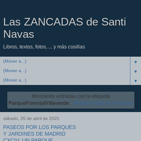
Las ZANCADAS de Santi
Navas
Libros, textos, fotos, ... y más cosillas
▼
▼
▼
Mostrando entradas con la etiqueta
ParqueForestalVillaverde
.
Mostrar todas las entradas
sábado, 26 de abril de 2025
PASEOS POR LOS PARQUES
Y JARDINES DE MADRID
CXCIV: UN PARQUE