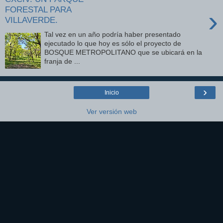
FORESTAL PARA
›
VILLAVERDE.
Tal vez en un año podría haber presentado
ejecutado lo que hoy es sólo el proyecto de
BOSQUE METROPOLITANO que se ubicará en la
franja de ...
›
Inicio
Ver versión web