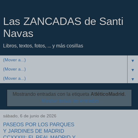
Las ZANCADAS de Santi
Navas
Libros, textos, fotos, ... y más cosillas
▼
▼
▼
Mostrando entradas con la etiqueta
AtléticoMadrid
.
Mostrar todas las entradas
sábado, 6 de junio de 2026
PASEOS POR LOS PARQUES
Y JARDINES DE MADRID
CCXXXIII: EL REAL MADRID Y