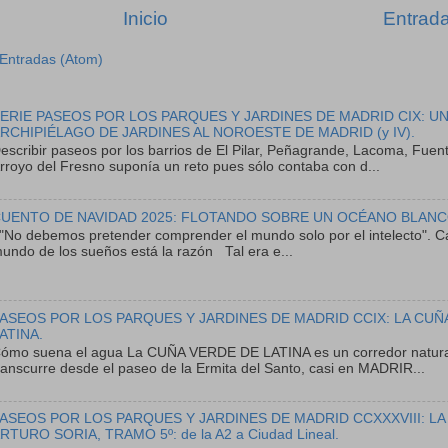
Inicio
Entrada
Entradas (Atom)
ERIE PASEOS POR LOS PARQUES Y JARDINES DE MADRID CIX: U
RCHIPIÉLAGO DE JARDINES AL NOROESTE DE MADRID (y IV).
escribir paseos por los barrios de El Pilar, Peñagrande, Lacoma, Fuent
rroyo del Fresno suponía un reto pues sólo contaba con d...
UENTO DE NAVIDAD 2025: FLOTANDO SOBRE UN OCÉANO BLANC
No debemos pretender comprender el mundo solo por el intelecto". Ca
undo de los sueños está la razón Tal era e...
ASEOS POR LOS PARQUES Y JARDINES DE MADRID CCIX: LA CUÑ
ATINA.
ómo suena el agua La CUÑA VERDE DE LATINA es un corredor natura
ranscurre desde el paseo de la Ermita del Santo, casi en MADRIR...
ASEOS POR LOS PARQUES Y JARDINES DE MADRID CCXXXVIII: LA
RTURO SORIA, TRAMO 5º: de la A2 a Ciudad Lineal.