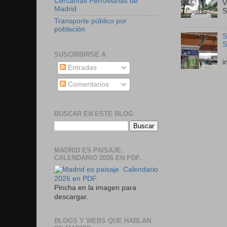
Cercanías Ferroviarias de
V
Madrid
S
Transporte público por
población
S
S
E
SUSCRIBIRSE A
i
Entradas
Comentarios
BUSCAR EN ESTE BLOG
MADRID ES PAISAJE.
CALENDARIO 2026 EN PDF.
Pincha en la imagen para
descargar.
BLOGS Y WEBS QUE HABLAN