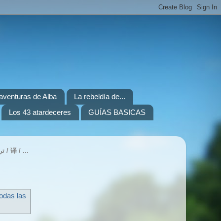
. aventuras de Alba
La rebeldía de...
Los 43 atardeceres
GUÍAS BASICAS
TRANSLATE / TRADUIRE / ÜBERSETZEN / ITZULI / ПЕРЕВЕСТИ / 번역하기 / 翻訳 / ترجمة / 译 / ...
odas las