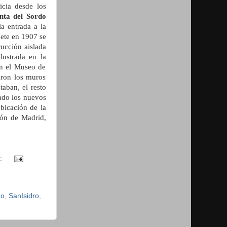
icia desde los
nta del Sordo
la entrada a la
ete en 1907 se
rucción aislada
lustrada en la
en el Museo de
aron los muros
taban, el resto
tado los nuevos
bicación de la
ión de Madrid,
s:
do
,
SanIsidro
,