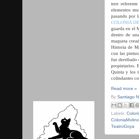
tren referent
elementos mur
pasando por 
COLONIA D
guarda en el 
dentro de una
maqueta cread
Historia de M
con las pintur
fue derribado 
propietarios.
Quinta y los 
colindantes c
Read more »
By
Santiago 
Labels:
Colon
ColoniaMolino
TeatroGoya