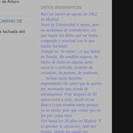
 de Arturo
DATOS BIOGRÁFICOS
Nací un jueves de agosto de 1962,
en Madrid.
 CAMINO DE
Visité la Universidad 6 meses, pero
no acabamos de entendernos, así
a fachada del
que regalé los libros que me había
comprado y continué con lo que
estaba haciendo.
Trabajé en "el rastro", el que había
en Tetuán. He vendido seguros, he
hecho de bulto en alguna serie,
anuncio o película, también de
cristalero, de portero, de jardinero,
... incluso quise hacerme
emprendedor sin saber que lo quería
ser, montando una tienda de
ultramarinos. Pero después de 20
oposiciones a todo, recalé en un
Banco (cuyo nombre omito porque
ya no existe, pero que conste que no
fue por culpa mía).
Viví hasta los 26 años en Madrid. Y
al aprobar la oposición, opté por
Sevilla, donde me quedé por