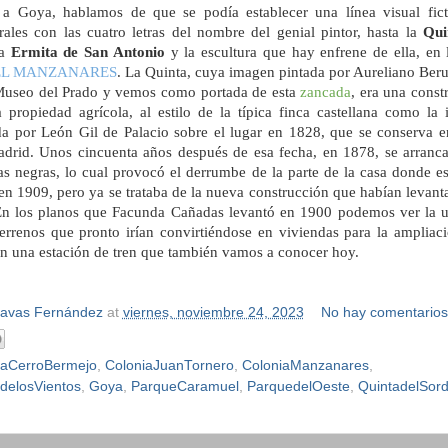
e a Goya, hablamos de que se podía establecer una línea visual fict
ales con las cuatro letras del nombre del genial pintor, hasta la
Qui
la
Ermita de San Antonio
y la escultura que hay enfrene de ella, en 
EL MANZANARES
. La Quinta, cuya imagen pintada por Aureliano Beru
Museo del Prado y vemos como portada de esta
zancada
, era una const
 propiedad agrícola, al estilo de la típica finca castellana como la i
a por León Gil de Palacio sobre el lugar en 1828, que se conserva 
adrid. Unos cincuenta años después de esa fecha, en 1878, se arranc
as negras, lo cual provocó el derrumbe de la parte de la casa donde es
en 1909, pero ya se trataba de la nueva construcción que habían levan
 En los planos que Facunda Cañadas levantó en 1900 podemos ver la u
terrenos que pronto irían convirtiéndose en viviendas para la ampliac
on una estación de tren que también vamos a conocer hoy.
Navas Fernández
at
viernes, noviembre 24, 2023
No hay comentario
iaCerroBermejo
,
ColoniaJuanTornero
,
ColoniaManzanares
,
delosVientos
,
Goya
,
ParqueCaramuel
,
ParquedelOeste
,
QuintadelSor