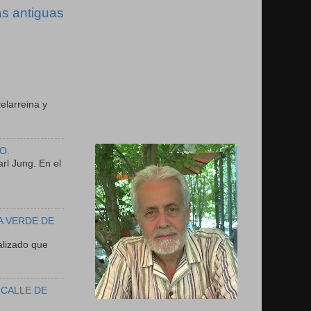
s antiguas
N
elarreina y
O.
rl Jung. En el
A VERDE DE
lizado que
 CALLE DE