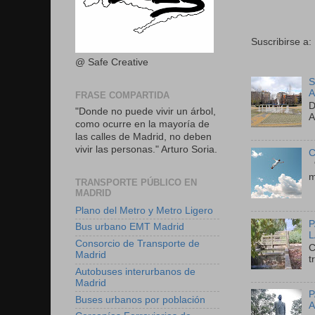
Suscribirse a:
@ Safe Creative
S
A
FRASE COMPARTIDA
D
"Donde no puede vivir un árbol,
A
como ocurre en la mayoría de
las calles de Madrid, no deben
vivir las personas." Arturo Soria.
C
"
m
TRANSPORTE PÚBLICO EN
MADRID
Plano del Metro y Metro Ligero
P
Bus urbano EMT Madrid
L
Consorcio de Transporte de
C
Madrid
t
Autobuses interurbanos de
Madrid
P
Buses urbanos por población
A