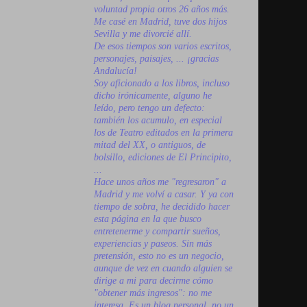
voluntad propia otros 26 años más.
Me casé en Madrid, tuve dos hijos
Sevilla y me divorcié allí.
De esos tiempos son varios escritos,
personajes, paisajes, ... ¡gracias
Andalucía!
Soy aficionado a los libros, incluso
dicho irónicamente, alguno he
leído, pero tengo un defecto:
también los acumulo, en especial
los de Teatro editados en la primera
mitad del XX, o antiguos, de
bolsillo, ediciones de El Principito,
...
Hace unos años me "regresaron" a
Madrid y me volví a casar. Y ya con
tiempo de sobra, he decidido hacer
esta página en la que busco
entretenerme y compartir sueños,
experiencias y paseos. Sin más
pretensión, esto no es un negocio,
aunque de vez en cuando alguien se
dirige a mi para decirme cómo
"obtener más ingresos": no me
interesa. Es un blog personal, no un