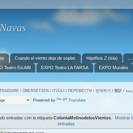
 Navas
as
Cuando el viento deja de soplar.
Hipófisis Z (isla)
..
 Teatro Ed.Alfil
EXPO Teatro LA FARSA
EXPO Murales
Powered by
Translate
do entradas con la etiqueta
ColoniaMolinodelosVientos
.
Mostrar t
entradas