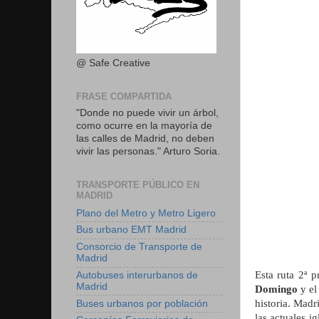
@ Safe Creative
FRASE COMPARTIDA
"Donde no puede vivir un árbol,
como ocurre en la mayoría de
las calles de Madrid, no deben
vivir las personas." Arturo Soria.
TRANSPORTE PÚBLICO EN
MADRID
Plano del Metro y Metro Ligero
Bus urbano EMT Madrid
Consorcio de Transporte de
Madrid
Esta ruta 2ª 
Autobuses interurbanos de
Madrid
Domingo
y el
historia. Mad
Buses urbanos por población
las actuales i