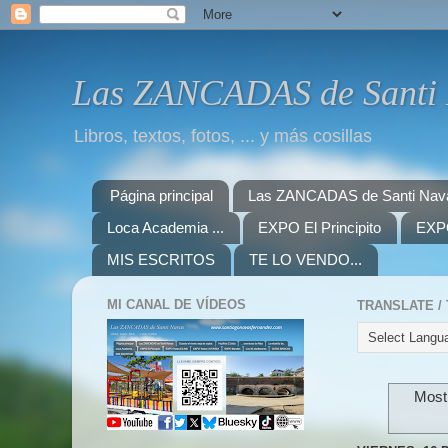
Las ZANCADAS de Santi
Libros, textos, fotos, ... y más cosillas
Página principal
Las ZANCADAS de Santi Nav
Loca Academia ...
EXPO El Principito
EXPO
MIS ESCRITOS
TE LO VENDO...
MI CANAL DE VÍDEOS
Mostr