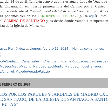
aza del 14 de abril. También estuvo aquí la estatua a Lope de Vega que
la Encarnación en nuestra primera ruta del Camino por el Centro.
ltórico dedicado al
"Levantamiento del 2 de mayo"
realizado por Anic
ra podemos ver en los
JARDINES DE FERRAZ
(pulsa
aquí
). Pues
del
CAMINO DE SANTIAGO
y es desde donde vamos a recuperar nu
vista de la Iglesia de Monserrat.
Navas Fernández
at
viernes, febrero 16, 2024
No hay comentarios:
odeSantiago
,
CanalIsabelII
,
Chamberí
,
FuenteRíoLozoya
,
Jardinesde
MuseosMetroMadrid
,
ParqueBravoMurillo
,
ParqueEnriqueHerreros
,
eAmaniel
,
ViajedeAguadePalacio
E FEBRERO DE 2024
EOS POR LOS PARQUES Y JARDINES DE MADRID CXLV
E SANTIAGO, DE LA IGLESIA DE SANTIAGO A SANT
RUTA 2ª.