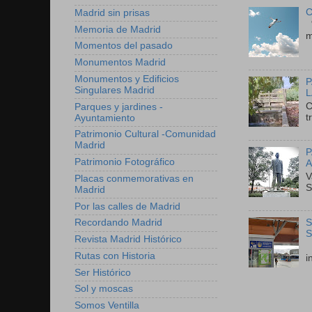
C
Madrid sin prisas
"
Memoria de Madrid
m
Momentos del pasado
Monumentos Madrid
Monumentos y Edificios
P
Singulares Madrid
L
C
Parques y jardines -
t
Ayuntamiento
Patrimonio Cultural -Comunidad
Madrid
P
Patrimonio Fotográfico
A
V
Placas conmemorativas en
S
Madrid
Por las calles de Madrid
S
Recordando Madrid
S
Revista Madrid Histórico
E
Rutas con Historia
i
Ser Histórico
Sol y moscas
Somos Ventilla