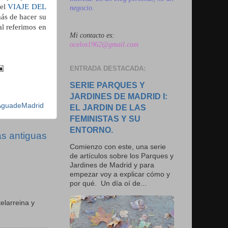
del
VIAJE DEL
negocio.
más de hacer su
al referimos en
Mi contacto es:
ocelos1962@gmail.com
ENTRADA DESTACADA:
SERIE PARQUES Y
JARDINES DE MADRID I:
AguadeMadrid
EL JARDIN DE LAS
FEMINISTAS Y SU
ENTORNO.
s antiguas
Comienzo con este, una serie
de artículos sobre los Parques y
Jardines de Madrid y para
empezar voy a explicar cómo y
por qué. Un día oí de...
N
elarreina y