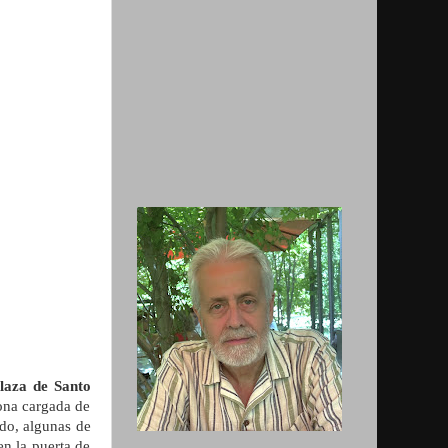
laza de Santo
zona cargada de
do, algunas de
en la puerta de