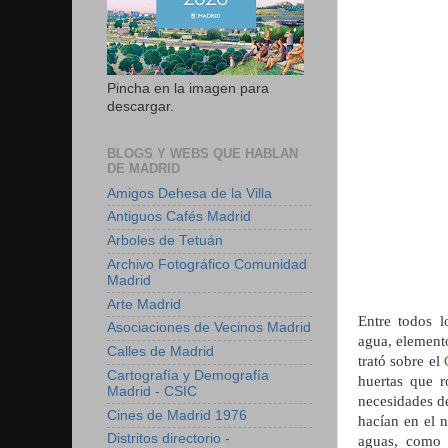
Pincha en la imagen para
descargar.
BLOGS Y WEBS QUE HABLAN
DE MADRID
Amigos Dehesa de la Villa
Antiguos Cafés Madrid
Arboles de Tetuán
Archivo Fotográfico Comunidad
Madrid
Arte Madrid
Entre todos 
Asociaciones de Vecinos Madrid
agua, elemento
Calles de Madrid
trató sobre el
Cartografía y Demografía
huertas que r
Madrid - CSIC
necesidades de
Cines de Madrid 1976
hacían en el 
Distritos directorio -
aguas, como 