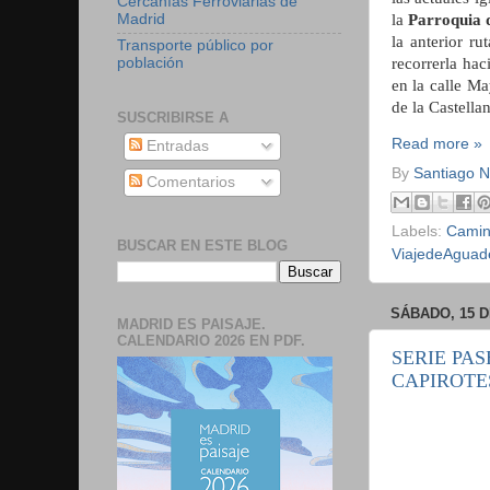
Cercanías Ferroviarias de
la
Parroquia d
Madrid
la anterior ru
Transporte público por
recorrerla hac
población
en la calle M
de la Castellan
SUSCRIBIRSE A
Read more »
Entradas
By
Santiago 
Comentarios
Labels:
Camin
BUSCAR EN ESTE BLOG
ViajedeAguad
SÁBADO, 15 D
MADRID ES PAISAJE.
CALENDARIO 2026 EN PDF.
SERIE PAS
CAPIROTES