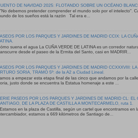
UENTO DE NAVIDAD 2025: FLOTANDO SOBRE UN OCÉANO BLANC
No debemos pretender comprender el mundo solo por el intelecto". Ca
undo de los sueños está la razón Tal era e...
ASEOS POR LOS PARQUES Y JARDINES DE MADRID CCIX: LA CUÑ
ATINA.
ómo suena el agua La CUÑA VERDE DE LATINA es un corredor natura
ranscurre desde el paseo de la Ermita del Santo, casi en MADRIR...
ASEOS POR LOS PARQUES Y JARDINES DE MADRID CCXXXVIII: LA
RTURO SORIA, TRAMO 5º: de la A2 a Ciudad Lineal.
amos a empezar esta etapa final de las cinco que andamos por la calle
oria, justo donde se encuentra la Estatua homenaje a este ...
ERIE PASEOS POR LOS PARQUES Y JARDINES DE MADRID CL: EL
ANTIAGO, DE LA PLAZA DE CASTILLA A MONTECARMELO, ruta 1.
stamos en la plaza de Castilla, según un cartel que encontramos en l
ntercambiador, estamos a 669 kilómetros de Santiago de...