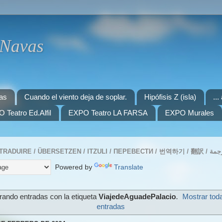
 Navas
as
Cuando el viento deja de soplar.
Hipófisis Z (isla)
..
 Teatro Ed.Alfil
EXPO Teatro LA FARSA
EXPO Murales
Powered by
Translate
ando entradas con la etiqueta
ViajedeAguadePalacio
.
Mostrar tod
entradas