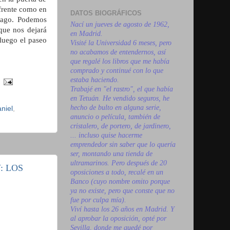
 frente como en
DATOS BIOGRÁFICOS
ntiago. Podemos
Nací un jueves de agosto de 1962,
que nos dejará
en Madrid.
luego el paseo
Visité la Universidad 6 meses, pero
no acabamos de entendernos, así
que regalé los libros que me había
comprado y continué con lo que
estaba haciendo.
Trabajé en "el rastro", el que había
en Tetuán. He vendido seguros, he
hecho de bulto en alguna serie,
niel
,
anuncio o película, también de
cristalero, de portero, de jardinero,
... incluso quise hacerme
emprendedor sin saber que lo quería
ser, montando una tienda de
ultramarinos. Pero después de 20
: LOS
oposiciones a todo, recalé en un
Banco (cuyo nombre omito porque
ya no existe, pero que conste que no
fue por culpa mía).
Viví hasta los 26 años en Madrid. Y
al aprobar la oposición, opté por
Sevilla, donde me quedé por