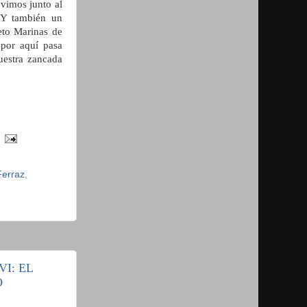
 vimos junto al
 Y también un
eto Marinas de
 por aquí pasa
estra zancada
Ferraz
,
I: EL
O