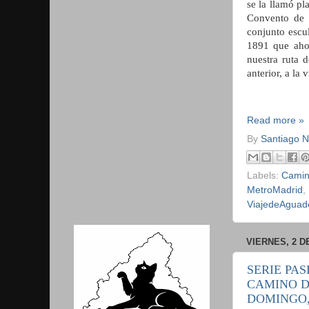
se la llamó pl
Convento de 
conjunto escu
1891 que aho
nuestra ruta 
anterior, a la 
Read more »
By
Santiago 
Labels:
Camin
MetroMadrid
,
ViajedeAguad
VIERNES, 2 D
SERIE PAS
CAMINO D
DOMINGO, 