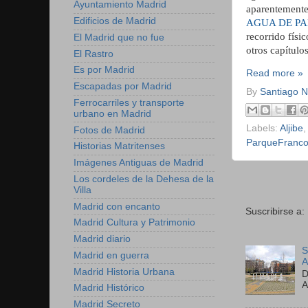
Ayuntamiento Madrid
aparentemente
Edificios de Madrid
AGUA DE P
recorrido físi
El Madrid que no fue
otros capítulo
El Rastro
Es por Madrid
Read more »
Escapadas por Madrid
By
Santiago 
Ferrocarriles y transporte
urbano en Madrid
Labels:
Aljibe
,
Fotos de Madrid
ParqueFranco
Historias Matritenses
Imágenes Antiguas de Madrid
Los cordeles de la Dehesa de la
Villa
Madrid con encanto
Suscribirse a:
Madrid Cultura y Patrimonio
Madrid diario
S
Madrid en guerra
A
Madrid Historia Urbana
D
A
Madrid Histórico
Madrid Secreto