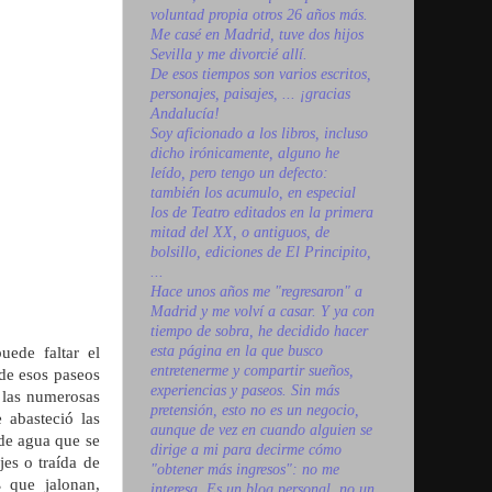
voluntad propia otros 26 años más.
Me casé en Madrid, tuve dos hijos
Sevilla y me divorcié allí.
De esos tiempos son varios escritos,
personajes, paisajes, ... ¡gracias
Andalucía!
Soy aficionado a los libros, incluso
dicho irónicamente, alguno he
leído, pero tengo un defecto:
también los acumulo, en especial
los de Teatro editados en la primera
mitad del XX, o antiguos, de
bolsillo, ediciones de El Principito,
...
Hace unos años me "regresaron" a
Madrid y me volví a casar. Y ya con
tiempo de sobra, he decidido hacer
esta página en la que busco
ede faltar el
entretenerme y compartir sueños,
 de esos paseos
experiencias y paseos. Sin más
a las numerosas
pretensión, esto no es un negocio,
abasteció las
aunque de vez en cuando alguien se
 de agua que se
dirige a mi para decirme cómo
es o traída de
"obtener más ingresos": no me
s
que jalonan,
interesa. Es un blog personal, no un