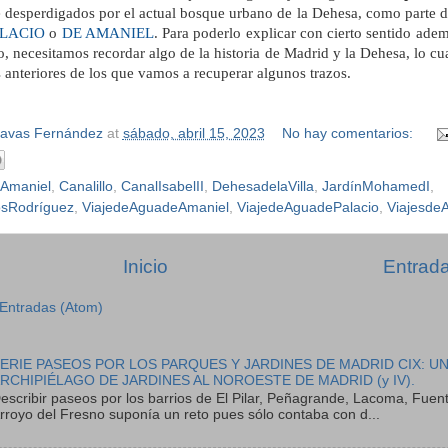
 desperdigados por el actual bosque urbano de la Dehesa, como parte 
ALACIO
o
DE AMANIEL
. Para poderlo explicar con cierto sentido ade
co, necesitamos recordar algo de la historia de Madrid y la Dehesa, lo cu
s anteriores de los que vamos a recuperar algunos trazos.
Navas Fernández
at
sábado, abril 15, 2023
No hay comentarios:
Amaniel
,
Canalillo
,
CanalIsabelII
,
DehesadelaVilla
,
JardínMohamedI
,
sRodríguez
,
ViajedeAguadeAmaniel
,
ViajedeAguadePalacio
,
Viajesde
Inicio
Entrada
Entradas (Atom)
ERIE PASEOS POR LOS PARQUES Y JARDINES DE MADRID CIX: U
RCHIPIÉLAGO DE JARDINES AL NOROESTE DE MADRID (y IV).
escribir paseos por los barrios de El Pilar, Peñagrande, Lacoma, Fuent
rroyo del Fresno suponía un reto pues sólo contaba con d...