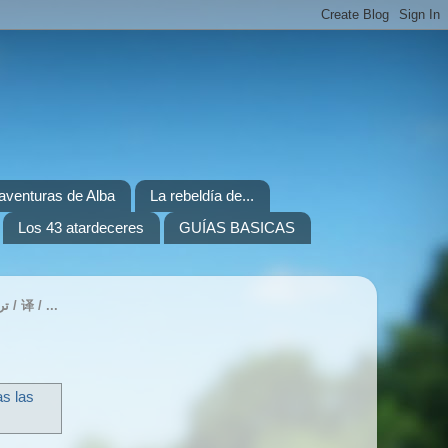
. aventuras de Alba
La rebeldía de...
Los 43 atardeceres
GUÍAS BASICAS
TRANSLATE / TRADUIRE / ÜBERSETZEN / ITZULI / ПЕРЕВЕСТИ / 번역하기 / 翻訳 / ترجمة / 译 / ...
as las