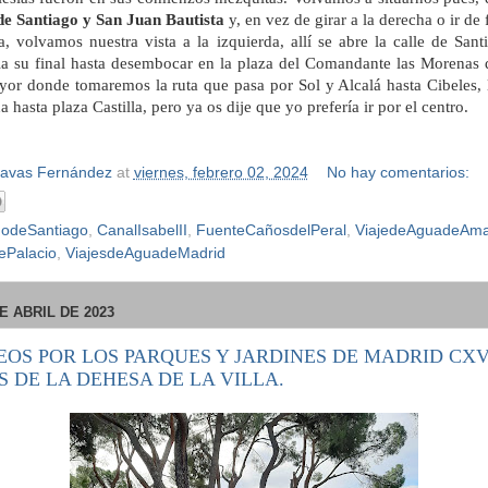
e Santiago y San Juan Bautista
y, en vez de girar a la derecha o ir de
ta, volvamos nuestra vista a la izquierda, allí se abre la calle de Sa
i
a su final hasta desembocar en la plaza del Comandante las Morenas 
ayor donde tomaremos la ruta que pasa por Sol y Alcalá hasta Cibeles, 
a hasta plaza Castilla, pero ya os dije que yo prefería ir por el centro.
Navas Fernández
at
viernes, febrero 02, 2024
No hay comentarios:
odeSantiago
,
CanalIsabelII
,
FuenteCañosdelPeral
,
ViajedeAguadeAma
ePalacio
,
ViajesdeAguadeMadrid
E ABRIL DE 2023
EOS POR LOS PARQUES Y JARDINES DE MADRID CXV
 DE LA DEHESA DE LA VILLA.