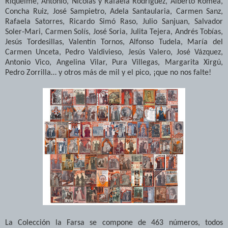
Riquelme, Antonio, Nicolás y Rafaela Rodríguez, Alberto Romea,
Concha Ruiz, José Sampietro, Adela Santaularia, Carmen Sanz,
Rafaela Satorres, Ricardo Simó Raso, Julio Sanjuan, Salvador
Soler-Mari, Carmen Solís, José Soria, Julita Tejera, Andrés Tobías,
Jesús Tordesillas, Valentín Tornos, Alfonso Tudela, María del
Carmen Unceta, Pedro Valdivieso, Jesús Valero, José Vázquez,
Antonio Vico, Angelina Vilar, Pura Villegas, Margarita Xirgú,
Pedro Zorrilla… y otros más de mil y el pico, ¡que no nos falte!
La Colección la Farsa se compone de 463 números, todos