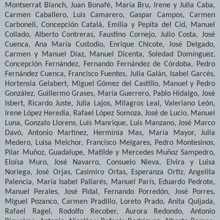
Montserrat Blanch, Juan Bonafé, María Bru, Irene y Julia Caba,
Carmen Caballero, Luis Camarero, Gaspar Campos, Carmen
Carbonell, Concepción Catalá, Emilia y Pepita del Cid, Manuel
Collado, Alberto Contreras, Faustino Cornejo, Julio Costa, José
Cuenca, Ana María Custodio, Enrique Chicote, José Delgado,
Carmen y Manuel Díaz, Manuel Dicenta, Soledad Domínguez,
Concepción Fernández, Fernando Fernández de Córdoba, Pedro
Fernández Cuenca, Francisco Fuentes, Julia Galán, Isabel Garcés,
Hortensia Gelabert, Miguel Gómez del Castillo, Manuel y Pedro
González, Guillermo Grases, María Guerrero, Pablo Hidalgo, José
Isbert, Ricardo Juste, Julia Lajos, Milagros Leal, Valeriano León,
Irene López Heredia, Rafael López Somoza, José de Lucio, Manuel
Luna, Gonzalo Llorens, Luis Manrique, Luis Manzano, José Marco
Davó, Antonio Martínez, Herminia Mas, María Mayor, Julia
Medero, Luisa Melchor, Francisco Melgares, Pedro Montesinos,
Pilar Muñoz, Guadalupe, Matilde y Mercedes Muñoz Sampedro,
Eloísa Muro, José Navarro, Consuelo Nieva, Elvira y Luisa
Noriega, José Orjas, Casimiro Ortas, Esperanza Ortiz, Angelita
Palencia, María Isabel Pallarés, Manuel París, Eduardo Pedrote,
Manuel Perales, José Pidal, Fernando Porredón, José Porres,
Miguel Pozanco, Carmen Pradillo, Loreto Prado, Anita Quijada,
Rafael Ragel, Rodolfo Recober, Aurora Redondo, Antonio