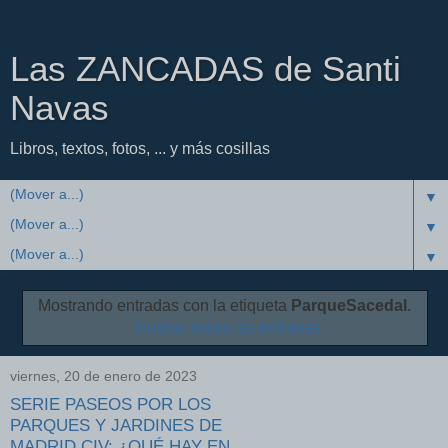
Las ZANCADAS de Santi
Navas
Libros, textos, fotos, ... y más cosillas
▼
▼
▼
Mostrando entradas con la etiqueta
ParqueSacedal
.
Mostrar todas las entradas
viernes, 20 de enero de 2023
SERIE PASEOS POR LOS
PARQUES Y JARDINES DE
MADRID CIV: ¿QUÉ HAY EN