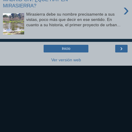
›
MIRASIERRA?
Mirasierra debe su nombre precisamente a sus
vistas, poco más que decir en ese sentido. En
cuanto a su historia, el primer proyecto de urban...
›
Inicio
Ver versión web