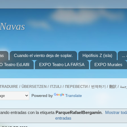
 Navas
as
Cuando el viento deja de soplar.
Hipófisis Z (isla)
..
 Teatro Ed.Alfil
EXPO Teatro LA FARSA
EXPO Murales
Powered by
Translate
ando entradas con la etiqueta
ParqueRafaelBergamín
.
Mostrar tod
entradas