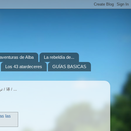
. aventuras de Alba
La rebeldía de...
Los 43 atardeceres
GUÍAS BASICAS
TRANSLATE / TRADUIRE / ÜBERSETZEN / ITZULI / ПЕРЕВЕСТИ / 번역하기 / 翻訳 / ترجمة / 译 / ...
as las