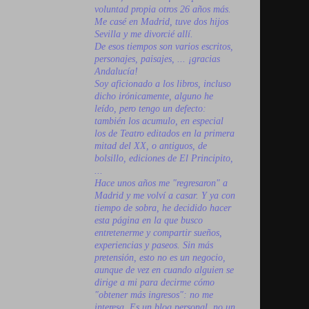
voluntad propia otros 26 años más.
Me casé en Madrid, tuve dos hijos
Sevilla y me divorcié allí.
De esos tiempos son varios escritos,
personajes, paisajes, ... ¡gracias
Andalucía!
Soy aficionado a los libros, incluso
dicho irónicamente, alguno he
leído, pero tengo un defecto:
también los acumulo, en especial
los de Teatro editados en la primera
mitad del XX, o antiguos, de
bolsillo, ediciones de El Principito,
...
Hace unos años me "regresaron" a
Madrid y me volví a casar. Y ya con
tiempo de sobra, he decidido hacer
esta página en la que busco
entretenerme y compartir sueños,
experiencias y paseos. Sin más
pretensión, esto no es un negocio,
aunque de vez en cuando alguien se
dirige a mi para decirme cómo
"obtener más ingresos": no me
interesa. Es un blog personal, no un