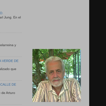
O.
rl Jung. En el
N
elarreina y
A VERDE DE
lizado que
 CALLE DE
 de Arturo