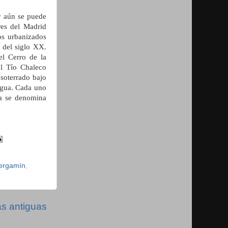
y aún se puede
res del Madrid
s urbanizados
 del siglo XX.
el Cerro de la
el Tío Chaleco
 soterrado bajo
 Agua. Cada uno
ra se denomina
ergamín
,
s antiguas