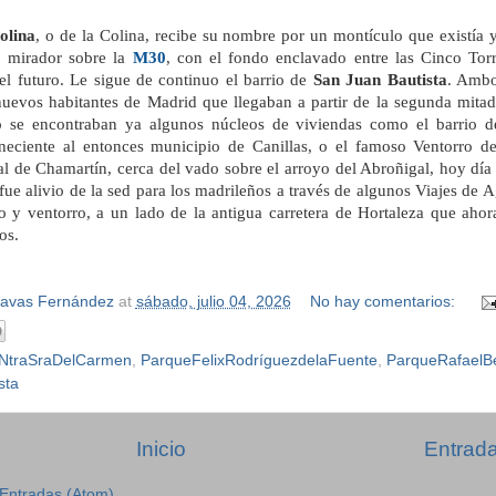
olina
, o de la Colina, recibe su nombre por un montículo que existía 
o mirador sobre la
M30
, con el fondo enclavado entre las Cinco Tor
el futuro. Le sigue de continuo el barrio de
San Juan Bautista
. Ambo
 nuevos habitantes de Madrid que llegaban a partir de la segunda mitad
 se encontraban ya algunos núcleos de viviendas como el barrio d
neciente al entonces municipio de Canillas, o el famoso Ventorro d
al de Chamartín, cerca del vado sobre el arroyo del Abroñigal, hoy día
ue alivio de la sed para los madrileños a través de algunos Viajes de
rio y ventorro, a un lado de la antigua carretera de Hortaleza que aho
os.
Navas Fernández
at
sábado, julio 04, 2026
No hay comentarios:
oNtraSraDelCarmen
,
ParqueFelixRodríguezdelaFuente
,
ParqueRafaelB
sta
Inicio
Entrada
Entradas (Atom)