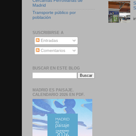
Cercanías Ferroviarias de
S
Madrid
S
Transporte público por
E
población
i
SUSCRIBIRSE A
Entradas
Comentarios
BUSCAR EN ESTE BLOG
MADRID ES PAISAJE.
CALENDARIO 2026 EN PDF.