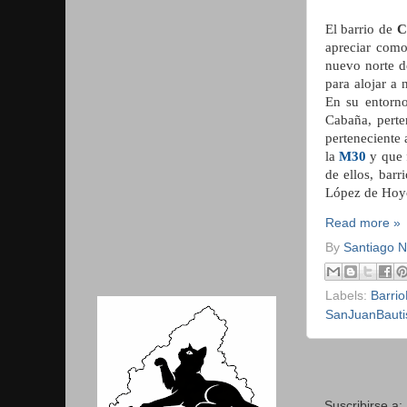
El barrio de
C
apreciar com
nuevo norte d
para alojar a
En su entorno
Cabaña, perte
perteneciente 
la
M30
y que f
de ellos, bar
López de Hoy
Read more »
By
Santiago 
Labels:
Barri
SanJuanBauti
Suscribirse a: