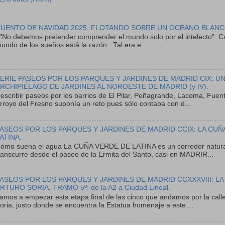
UENTO DE NAVIDAD 2025: FLOTANDO SOBRE UN OCÉANO BLANC
No debemos pretender comprender el mundo solo por el intelecto". Ca
undo de los sueños está la razón Tal era e...
ERIE PASEOS POR LOS PARQUES Y JARDINES DE MADRID CIX: U
RCHIPIÉLAGO DE JARDINES AL NOROESTE DE MADRID (y IV).
escribir paseos por los barrios de El Pilar, Peñagrande, Lacoma, Fuent
rroyo del Fresno suponía un reto pues sólo contaba con d...
ASEOS POR LOS PARQUES Y JARDINES DE MADRID CCIX: LA CUÑ
ATINA.
ómo suena el agua La CUÑA VERDE DE LATINA es un corredor natura
ranscurre desde el paseo de la Ermita del Santo, casi en MADRIR...
ASEOS POR LOS PARQUES Y JARDINES DE MADRID CCXXXVIII: LA
RTURO SORIA, TRAMO 5º: de la A2 a Ciudad Lineal.
amos a empezar esta etapa final de las cinco que andamos por la calle
oria, justo donde se encuentra la Estatua homenaje a este ...