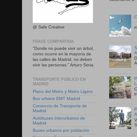
C
"
@ Safe Creative
m
FRASE COMPARTIDA
S
"Donde no puede vivir un árbol,
A
como ocurre en la mayoría de
D
las calles de Madrid, no deben
A
vivir las personas." Arturo Soria.
P
TRANSPORTE PÚBLICO EN
L
MADRID
C
Plano del Metro y Metro Ligero
t
Bus urbano EMT Madrid
Consorcio de Transporte de
P
Madrid
A
Autobuses interurbanos de
V
Madrid
S
Buses urbanos por población