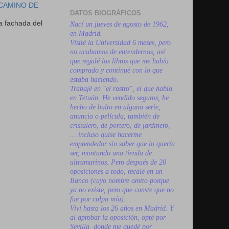
 CAMINO DE
DATOS BIOGRÁFICOS
a fachada del
Nací un jueves de agosto de 1962,
en Madrid.
Visité la Universidad 6 meses, pero
no acabamos de entendernos, así
que regalé los libros que me había
comprado y continué con lo que
estaba haciendo.
Trabajé en "el rastro", el que había
en Tetuán. He vendido seguros, he
hecho de bulto en alguna serie,
anuncio o película, también de
cristalero, de portero, de jardinero,
... incluso quise hacerme
emprendedor sin saber que lo quería
ser, montando una tienda de
ultramarinos. Pero después de 20
oposiciones a todo, recalé en un
Banco (cuyo nombre omito porque
ya no existe, pero que conste que no
fue por culpa mía).
Viví hasta los 26 años en Madrid. Y
al aprobar la oposición, opté por
Sevilla, donde me quedé por