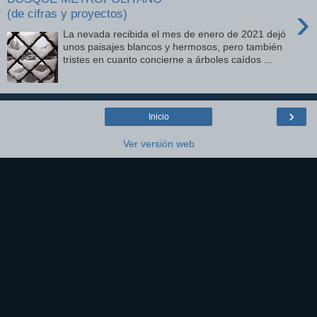
›
(de cifras y proyectos)
La nevada recibida el mes de enero de 2021 dejó
unos paisajes blancos y hermosos, pero también
tristes en cuanto concierne a árboles caídos ...
›
Inicio
Ver versión web