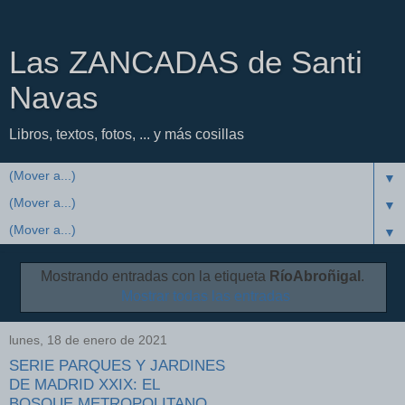
Las ZANCADAS de Santi
Navas
Libros, textos, fotos, ... y más cosillas
▼
▼
▼
Mostrando entradas con la etiqueta
RíoAbroñigal
.
Mostrar todas las entradas
lunes, 18 de enero de 2021
SERIE PARQUES Y JARDINES
DE MADRID XXIX: EL
BOSQUE METROPOLITANO