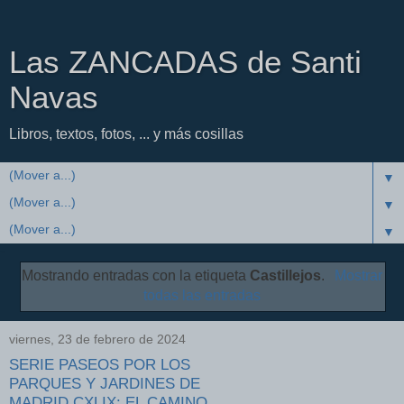
Las ZANCADAS de Santi
Navas
Libros, textos, fotos, ... y más cosillas
▼
▼
▼
Mostrando entradas con la etiqueta
Castillejos
.
Mostrar
todas las entradas
viernes, 23 de febrero de 2024
SERIE PASEOS POR LOS
PARQUES Y JARDINES DE
MADRID CXLIX: EL CAMINO