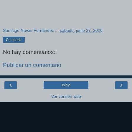
Santiago Navas Fernández
at
sábado, junio 27, 2026
Compartir
No hay comentarios:
Publicar un comentario
‹
›
Inicio
Ver versión web