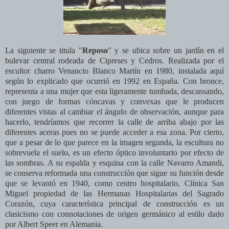
La siguiente se titula "
Reposo
" y se ubica sobre un jardín en el
bulevar central rodeada de Cipreses y Cedros. R
ealizada por el
escultor charro Venancio Blanco Martín en 1980, instalada aquí
según lo explicado que ocurrió en 1992 en España. Con bronce,
representa a una mujer que esta ligeramente tumbada, descansando,
con juego de formas cóncavas y convexas que le producen
diferentes vistas al cambiar el ángulo de observación, aunque para
hacerlo, tendríamos que recorrer la calle de arriba abajo por las
diferentes aceras pues no se puede acceder a esa zona. Por cierto,
que a pesar de lo que parece en la imagen segunda, la escultura no
sobrevuela el suelo, es un efecto óptico involuntario por efecto de
las sombras. A su espalda y esquina con la calle Navarro Amandi,
se conserva reformada una construcción que sigue su función desde
que se levantó en 1940, como centro hospitalario, Clínica San
Miguel propiedad de las Hermanas Hospitalarias del Sagrado
Corazón, cuya característica principal de construcción es un
clasicismo con connotaciones de origen germánico al estilo dado
por Albert Speer en Alemania.