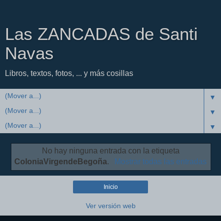
Las ZANCADAS de Santi
Navas
Libros, textos, fotos, ... y más cosillas
▼
▼
▼
No hay ninguna entrada con la etiqueta
ColoniaVirgendeBegoña
.
Mostrar todas las entradas
Inicio
Ver versión web